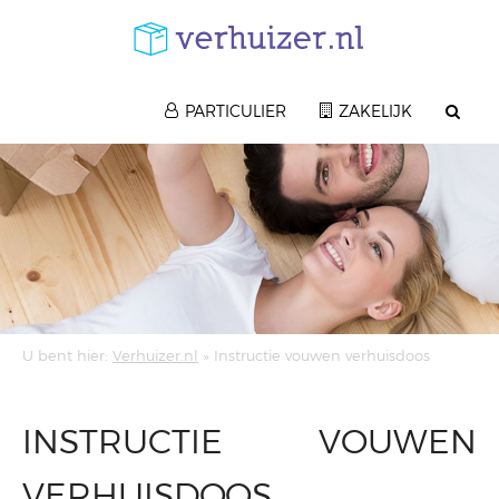
Here something generic
PARTICULIER
ZAKELIJK
U bent hier:
Verhuizer.nl
»
Instructie vouwen verhuisdoos
INSTRUCTIE VOUWEN
VERHUISDOOS