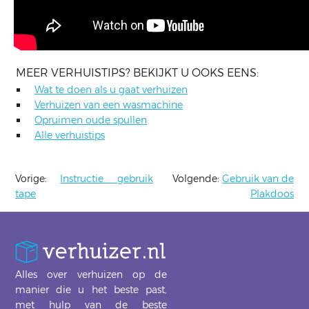
MEER VERHUISTIPS? BEKIJKT U OOKS EENS:
Wat te doen als u gaat verhuizen
Verhuizen van een wasmachine
Opruimen oude spullen
Alle verhuistips
Vorige:
Instructie gebruik
Volgende:
Gebruik van de
tape
Plakdoos
Alles over verhuizen op de
manier die u het beste past,
met hulp van de beste