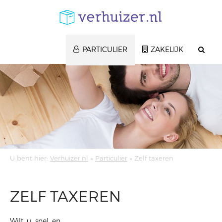
Here something generic
PARTICULIER
ZAKELIJK
U bent hier:
Verhuizer.nl
»
Particulier
»
Zelf taxeren
ZELF TAXEREN
Wilt u snel en